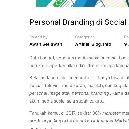
Personal Branding di Social
Posted by
Categories
Da
Awan Setiawan
Artikel
,
Blog
,
Info
9 
Dulu banget, sebelum media sosial menjadi bagi
untuk memperkenalkan diri dan mendapatkan ba
Belasan tahun lalu, ‘menjual’ diri hanya bisa dil
kecuali televisi, radio,koran, majalah, dan kegiat
personal image
atau
personal branding ,
kamu da
akun media sosial saja sudah cukup..
Tahukah kamu, di 2017, sekitar 86%
marketer
me
produknya. Angka ini diungkap
Influencer Marke
pemasaran.