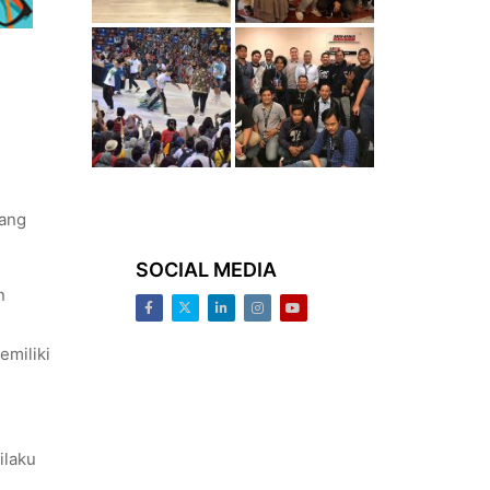
rang
SOCIAL MEDIA
n
Facebook
Twitter
LinkedIn
Instagram
Youtube
emiliki
ilaku