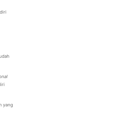
diri
mudah
onal
iri
n yang