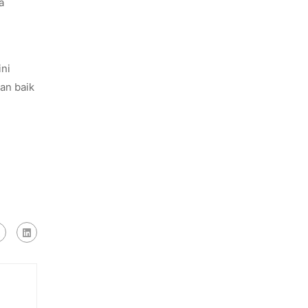
a
ini
an baik