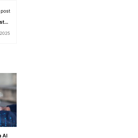
 post
steri
n RI
 2025
 AI