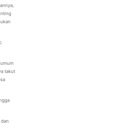
lannya,
nting
kukan
c
an umum
a takut
asa
ingga
 dan