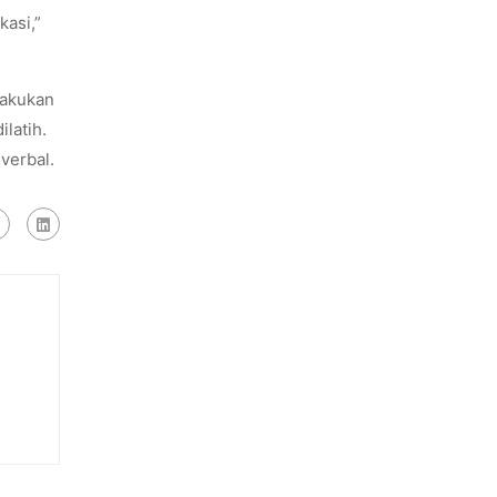
asi,”
lakukan
latih.
verbal.