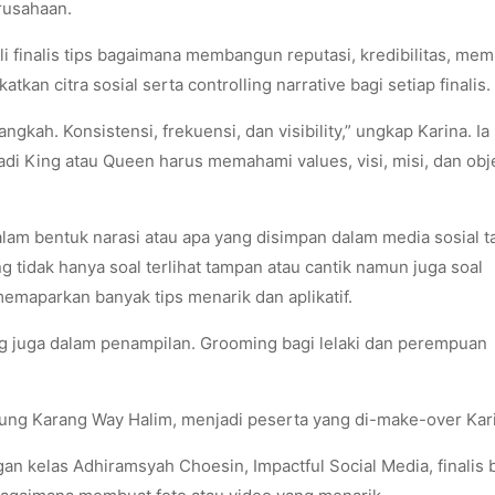
erusahaan.
i finalis tips bagaimana membangun reputasi, kredibilitas, m
tkan citra sosial serta controlling narrative bagi setiap finalis.
kah. Konsistensi, frekuensi, dan visibility,” ungkap Karina. Ia
i King atau Queen harus memahami values, visi, misi, dan obje
alam bentuk narasi atau apa yang disimpan dalam media sosial t
 tidak hanya soal terlihat tampan atau cantik namun juga soal
maparkan banyak tips menarik dan aplikatif.
g juga dalam penampilan. Grooming bagi lelaki dan perempuan
anjung Karang Way Halim, menjadi peserta yang di-make-over Kar
n kelas Adhiramsyah Choesin, Impactful Social Media, finalis 