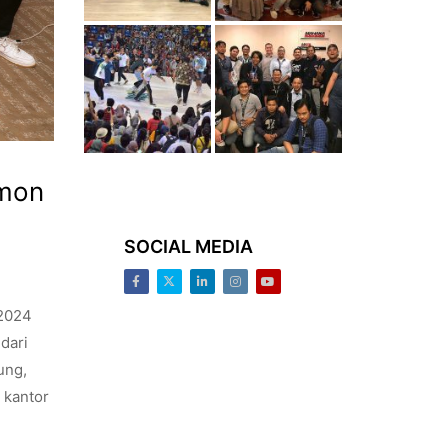
amon
SOCIAL MEDIA
Facebook
Twitter
LinkedIn
Instagram
Youtube
 2024
dari
ung,
 kantor