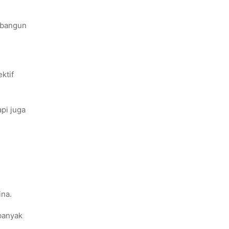
embangun
ktif
api juga
ina.
banyak