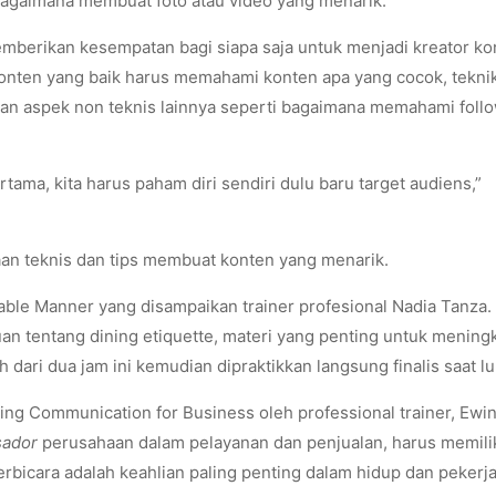
 bagaimana membuat foto atau video yang menarik.
mberikan kesempatan bagi siapa saja untuk menjadi kreator ko
 konten yang baik harus memahami konten apa yang cocok, tekni
, dan aspek non teknis lainnya seperti bagaimana memahami foll
ama, kita harus paham diri sendiri dulu baru target audiens,”
aan teknis dan tips membuat konten yang menarik.
Table Manner yang disampaikan trainer profesional Nadia Tanza.
n tentang dining etiquette, materi yang penting untuk mening
 dari dua jam ini kemudian dipraktikkan langsung finalis saat l
ring Communication for Business oleh professional trainer, Ewi
sador
perusahaan dalam pelayanan dan penjualan, harus memili
bicara adalah keahlian paling penting dalam hidup dan pekerja