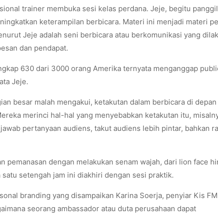
sional trainer membuka sesi kelas perdana. Jeje, begitu panggi
gkatkan keterampilan berbicara. Materi ini menjadi materi pe
enurut Jeje adalah seni berbicara atau berkomunikasi yang dila
pesan dan pendapat.
ngkap 630 dari 3000 orang Amerika ternyata menganggap publi
ata Jeje.
agian besar malah mengakui, ketakutan dalam berbicara di dep
Mereka merinci hal-hal yang menyebabkan ketakutan itu, misalny
enjawab pertanyaan audiens, takut audiens lebih pintar, bahkan r
ukan pemanasan dengan melakukan senam wajah, dari lion face h
 satu setengah jam ini diakhiri dengan sesi praktik.
sonal branding yang disampaikan Karina Soerja, penyiar Kis FM
bagaimana seorang ambassador atau duta perusahaan dapat