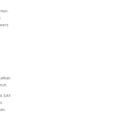
nten.
k
owers
katkan
unch.
nk SAY.
ki
an.