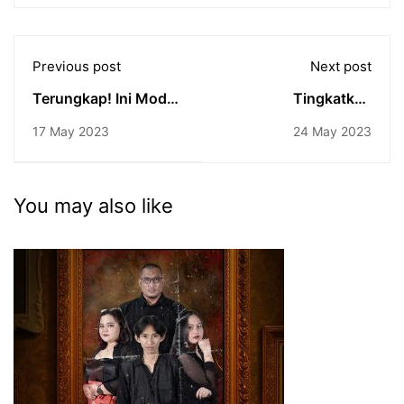
Previous post
Next post
Terungkap! Ini Modal
Tingkatkan
Sukses Penyiar dan
Kompetensi
17 May 2023
24 May 2023
Pembawa Acara
Mahasiswa, MARI
Institute – Universitas
Pakuan Bogor Gelar
You may also like
Kelas On Line