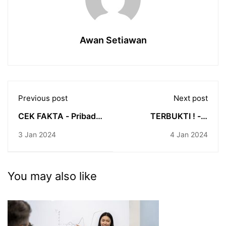
Awan Setiawan
Previous post
Next post
CEK FAKTA - Pribadi
TERBUKTI ! - 5
Introvert Tidak Bisa
Alasan Kamu Gagal
3 Jan 2024
4 Jan 2024
Jadi Public Speaker
Capai Tujuan
Handal?
You may also like